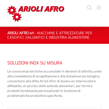
Salta
al
contenuto
ARIOLI AFRO srl
- MACCHINE E ATTREZZATURE PER
CASEIFICI, SALUMIFICI E INDUSTRIA ALIMENTARE
SOLUZIONI INOX SU MISURA
Le conoscenze tecniche accumulate in decenni di attività, unite
alla competenza di progettazione e alla dotazione tecnologica,
consentono alla ditta Arioli Afro di essere un interlocutore
affidabile, al servizio delle aziende alimentari, per fornire
prodotti fortemente personalizzati in funzione di
problematiche produttive specifiche.