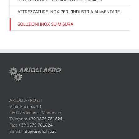
ATTREZZATURE INOX PER L’INDUSTRIA ALIMENTARE
SOLUZIONI INOX SU MISURA
ARIOLI AFRO srl
Viale Europa, 13
46019 Viadana ( Mantova )
Telefono:
+39 0375 781624
Fax:
+39 0375 781624
Email:
info@arioliafro.it