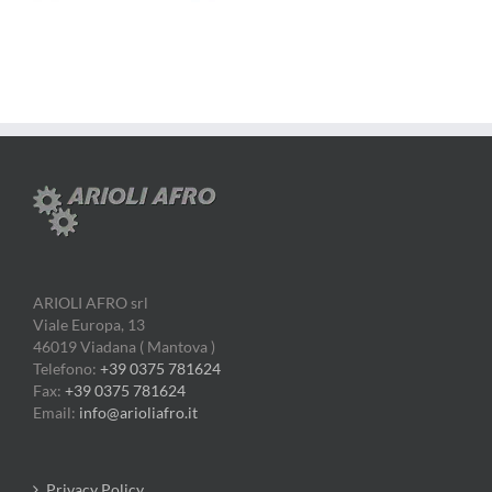
ARIOLI AFRO srl
Viale Europa, 13
46019 Viadana ( Mantova )
Telefono:
+39 0375 781624
Fax:
+39 0375 781624
Email:
info@arioliafro.it
Privacy Policy