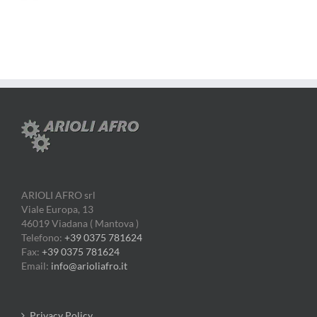
ARIOLI AFRO srl
Viale Europa, 13
46019 Viadana ( Mantova )
Telefono:
+39 0375 781624
Fax:
+39 0375 781624
Email:
info@arioliafro.it
Privacy Policy