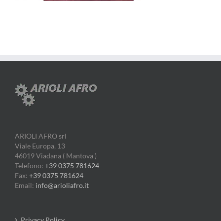
ARIOLI AFRO srl
Viale Europa, 13
46019 Viadana ( Mantova )
Telefono:
+39 0375 781624
Fax:
+39 0375 781624
Email:
info@arioliafro.it
Privacy Policy