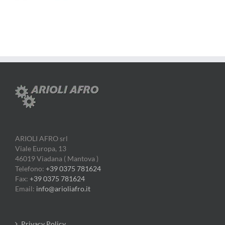
ARIOLI AFRO srl
Viale Europa, 13
46019 Viadana ( Mantova )
Telefono:
+39 0375 781624
Fax:
+39 0375 781624
Email:
info@arioliafro.it
Privacy Policy