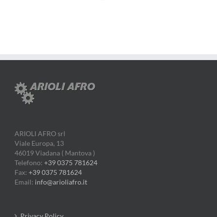
ARIOLI AFRO srl
Viale Europa, 13
46019 Viadana ( Mantova )
Telefono:
+39 0375 781624
Fax:
+39 0375 781624
Email:
info@arioliafro.it
Privacy Policy