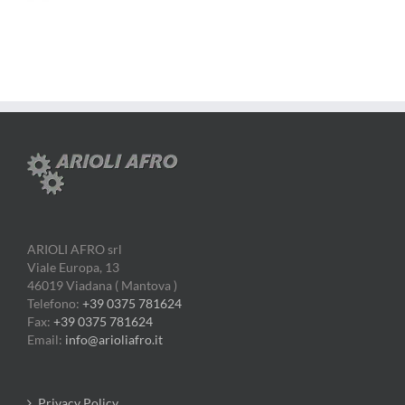
ARIOLI AFRO srl
Viale Europa, 13
46019 Viadana ( Mantova )
Telefono:
+39 0375 781624
Fax:
+39 0375 781624
Email:
info@arioliafro.it
Privacy Policy